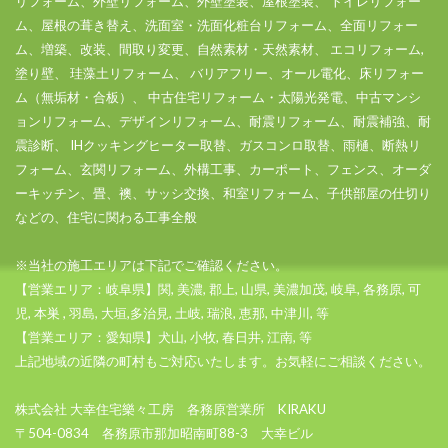
リフォーム、外壁リフォーム、外壁塗装、屋根塗装、 トイレリフォー
ム、屋根の葺き替え、洗面室・洗面化粧台リフォーム、全面リフォー
ム、増築、改装、間取り変更、自然素材・天然素材、 エコリフォーム,
塗り壁、 珪藻土リフォーム、 バリアフリー、オール電化、床リフォー
ム（無垢材・合板）、 中古住宅リフォーム・太陽光発電、中古マンシ
ョンリフォーム、デザインリフォーム、耐震リフォーム、耐震補強、耐
震診断、 IHクッキングヒーター取替、ガスコンロ取替、雨樋、断熱リ
フォーム、玄関リフォーム、外構工事、カーポート、フェンス、オーダ
ーキッチン、畳、襖、サッシ交換、和室リフォーム、子供部屋の仕切り
などの、住宅に関わる工事全般
※当社の施工エリアは下記でご確認ください。
【営業エリア：岐阜県】
関, 美濃, 郡上, 山県, 美濃加茂, 岐阜, 各務原, 可
児, 本巣 , 羽島, 大垣,多治見, 土岐, 瑞浪, 恵那, 中津川, 等
【営業エリア：愛知県】
犬山, 小牧, 春日井, 江南, 等
上記地域の近隣の町村もご対応いたします。お気軽にご相談ください。
株式会社 大幸住宅樂々工房 各務原営業所 KIRAKU
〒504-0834 各務原市那加昭南町88-3 大幸ビル