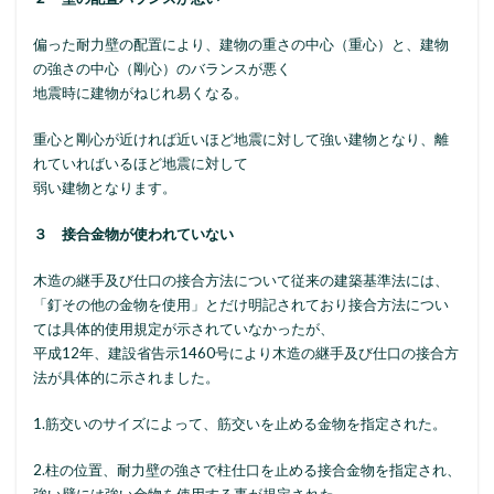
偏った耐力壁の配置により、建物の重さの中心（重心）と、建物
の強さの中心（剛心）のバランスが悪く
地震時に建物がねじれ易くなる。
重心と剛心が近ければ近いほど地震に対して強い建物となり、離
れていればいるほど地震に対して
弱い建物となります。
３ 接合金物が使われていない
木造の継手及び仕口の接合方法について従来の建築基準法には、
「釘その他の金物を使用」とだけ明記されており接合方法につい
ては具体的使用規定が示されていなかったが、
平成12年、建設省告示1460号により木造の継手及び仕口の接合方
法が具体的に示されました。
1.筋交いのサイズによって、筋交いを止める金物を指定された。
2.柱の位置、耐力壁の強さで柱仕口を止める接合金物を指定され、