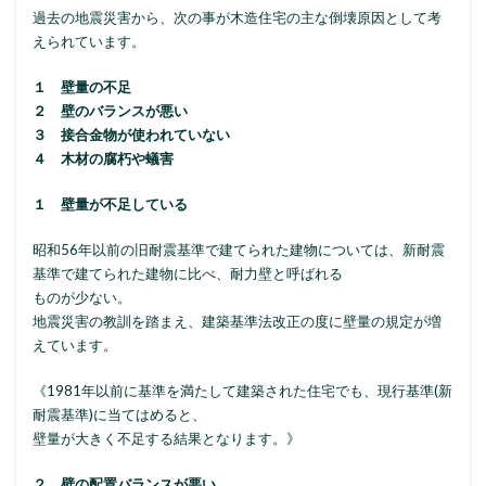
過去の地震災害から、次の事が木造住宅の主な倒壊原因として考
えられています。
１ 壁量の不足
２ 壁のバランスが悪い
３ 接合金物が使われていない
４ 木材の腐朽や蟻害
１ 壁量が不足している
昭和56年以前の旧耐震基準で建てられた建物については、新耐震
基準で建てられた建物に比べ、耐力壁と呼ばれる
ものが少ない。
地震災害の教訓を踏まえ、建築基準法改正の度に壁量の規定が増
えています。
《1981年以前に基準を満たして建築された住宅でも、現行基準(新
耐震基準)に当てはめると、
壁量が大きく不足する結果となります。》
２ 壁の配置バランスが悪い