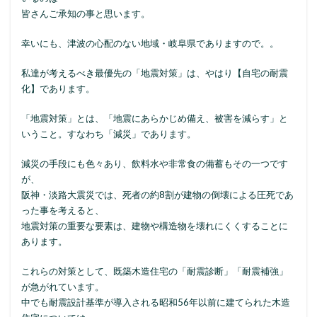
皆さんご承知の事と思います。
幸いにも、津波の心配のない地域・岐阜県でありますので。。
私達が考えるべき最優先の「地震対策」は、やはり【自宅の耐震
化】であります。
「地震対策」とは、「地震にあらかじめ備え、被害を減らす」と
いうこと。すなわち「減災」であります。
減災の手段にも色々あり、飲料水や非常食の備蓄もその一つです
が、
阪神・淡路大震災では、死者の約8割が建物の倒壊による圧死であ
った事を考えると、
地震対策の重要な要素は、建物や構造物を壊れにくくすることに
あります。
これらの対策として、既築木造住宅の「耐震診断」「耐震補強」
が急がれています。
中でも耐震設計基準が導入される昭和56年以前に建てられた木造